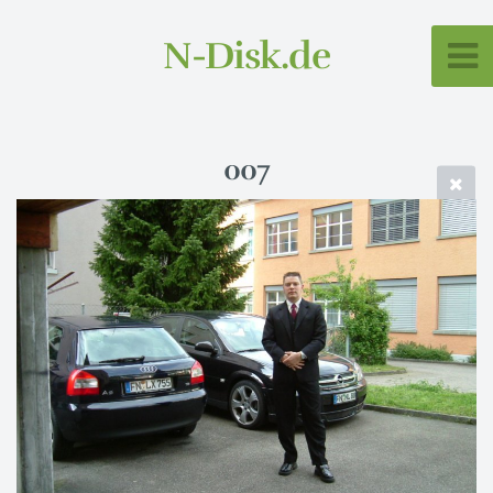
N-Disk.de
007